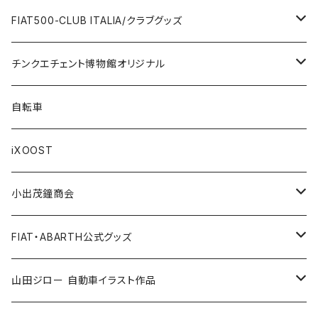
FERRARI
Wallet / 財布
Lunch box / ランチボックス
KOIDESHIGEKANESHOUKAI/小出茂鐘商会
Automobile/自動車
FIAT500-CLUB ITALIA/クラブグッズ
LANCIA
Key Case / キーケース
Flag / フラッグ
FIAT500/フィアット500
Health/健康
Bag/バッグ
チンクエチェント博物館オリジナル
AUTOBIANCHI
Key Ring / キーリング
Ornament / 置物
FIAT/フィアット
Sticker/ステッカー
Sticker / ステッカー
自転車
Others / その他
Belt / ベルト
Bicycle accessories / 自転車関連
Race/レース
Emblem/エンブレム
Bag / バッグ
iXOOST
Handkerchief / ハンカチ
Pen / ペン
Others / その他
Goods／グッズ
Tshirt / Tシャツ
小出茂鐘商会
Cap / キャップ
Illustration / イラスト
Miniature Car／ミニカー
Pouch / ポーチ
イラストスタンド
FIAT・ABARTH公式グッズ
小出茂鐘商会
Others / その他
Doll / ドール
Wear／ウェア
Steel badge / 缶バッジ
Wallet / 財布
山田ジロー 自動車イラスト作品
イラストスタンド