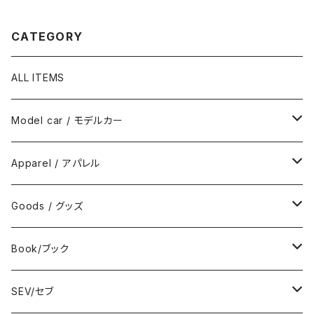
CATEGORY
ALL ITEMS
Model car / モデルカー
FIAT
Apparel / アパレル
ABARTH
Wear / ウエア
Goods / グッズ
DeAGOSTINI
Bag / バッグ
Sticker / ステッカー
Book/ブック
Giannini
Towel / タオル
Badge / バッジ
ABARTH/アバルト
SEV/セブ