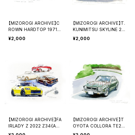
【MIZOROGI ARCHIVE】C
【MIZOROGI ARCHIVE】T.
ROWN HARDTOP 1971
KUNIMITSU SKYLINE 20
《A4/A3サイズ》
00 GT-R KPGC10 FISCO
¥2,000
¥2,000
《A4/A3サイズ》
【MIZOROGI ARCHIVE】FA
【MIZOROGI ARCHIVE】T
IRLADY Z 2022 Z34《A4/
OYOTA COLLORA TE27
A3サイズ》
LEVIN《A4/A3サイズ》
¥2,000
¥2,000