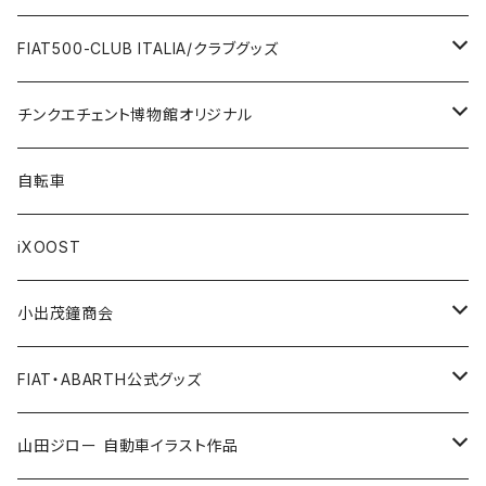
FERRARI
Wallet / 財布
Lunch box / ランチボックス
KOIDESHIGEKANESHOUKAI/小出茂鐘商会
Automobile/自動車
FIAT500-CLUB ITALIA/クラブグッズ
LANCIA
Key Case / キーケース
Flag / フラッグ
FIAT500/フィアット500
Health/健康
Bag/バッグ
チンクエチェント博物館オリジナル
AUTOBIANCHI
Key Ring / キーリング
Ornament / 置物
FIAT/フィアット
Sticker/ステッカー
Sticker / ステッカー
自転車
Others / その他
Belt / ベルト
Bicycle accessories / 自転車関連
Race/レース
Emblem/エンブレム
Bag / バッグ
iXOOST
Handkerchief / ハンカチ
Pen / ペン
Others / その他
Goods／グッズ
Tshirt / Tシャツ
小出茂鐘商会
Cap / キャップ
Illustration / イラスト
Miniature Car／ミニカー
Pouch / ポーチ
イラストスタンド
FIAT・ABARTH公式グッズ
小出茂鐘商会
Others / その他
Doll / ドール
Wear／ウェア
Steel badge / 缶バッジ
Wallet / 財布
山田ジロー 自動車イラスト作品