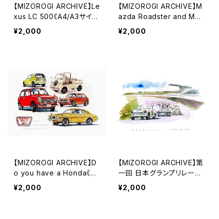
【MIZOROGI ARCHIVE】Le
【MIZOROGI ARCHIVE】M
xus LC 500《A4/A3サイ
azda Roadster and MX-
ズ》
30《A4/A3サイズ》
¥2,000
¥2,000
【MIZOROGI ARCHIVE】D
【MIZOROGI ARCHIVE】第
o you have a Honda《A
一回 日本グランプリレース
4/A3サイズ》
《A4/A3サイズ》
¥2,000
¥2,000