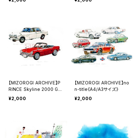
TA 2000 GT《A4/A3サイ
ズ》
【MIZOROGI ARCHIVE】P
【MIZOROGI ARCHIVE】no
RINCE Skyline 2000 GT
n-title《A4/A3サイズ》
Honda S600《A4/A3サイ
¥2,000
¥2,000
ズ》