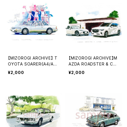
【MIZOROGI ARCHIVE】 T
【MIZOROGI ARCHIVE】M
OYOTA SOARER《A4/A3
AZDA ROADSTER & CX
サイズ》
60《A4/A3サイズ》
¥2,000
¥2,000