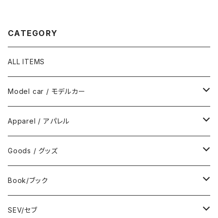
CATEGORY
ALL ITEMS
Model car / モデルカー
FIAT
Apparel / アパレル
ABARTH
Wear / ウエア
Goods / グッズ
DeAGOSTINI
Bag / バッグ
Sticker / ステッカー
Book/ブック
Giannini
Towel / タオル
Badge / バッジ
ABARTH/アバルト
SEV/セブ