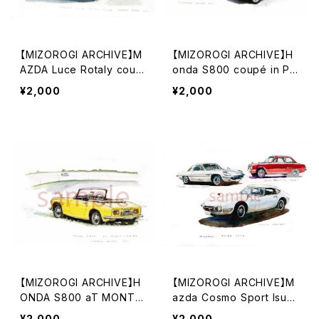
【MIZOROGI ARCHIVE】M
【MIZOROGI ARCHIVE】H
AZDA Luce Rotaly coup
onda S800 coupé in Pa
e《A4/A3サイズ》
ris.《A4/A3サイズ》
¥2,000
¥2,000
【MIZOROGI ARCHIVE】H
【MIZOROGI ARCHIVE】M
ONDA S800 aT MONTL
azda Cosmo Sport Isuz
HÉRY.《A4/A3サイズ》
u Bellett 1600 GT TOYO
¥2,000
¥2,000