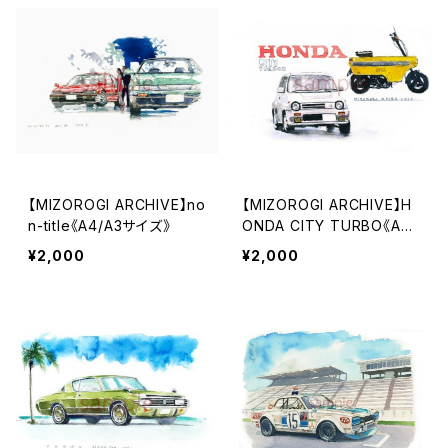
【MIZOROGI ARCHIVE】no
【MIZOROGI ARCHIVE】H
n-title《A4/A3サイズ》
ONDA CITY TURBO《A4/
A3サイズ》
¥2,000
¥2,000