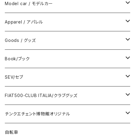
Model car / モデルカー
FIAT
Apparel / アパレル
ABARTH
Wear / ウエア
Goods / グッズ
DeAGOSTINI
Bag / バッグ
Sticker / ステッカー
Book/ブック
Giannini
Towel / タオル
Badge / バッジ
ABARTH/アバルト
SEV/セブ
FERRARI
Wallet / 財布
Lunch box / ランチボックス
KOIDESHIGEKANESHOUKAI/小出茂鐘商会
Automobile/自動車
FIAT500-CLUB ITALIA/クラブグッズ
LANCIA
Key Case / キーケース
Flag / フラッグ
FIAT500/フィアット500
Health/健康
Bag/バッグ
チンクエチェント博物館オリジナル
AUTOBIANCHI
Key Ring / キーリング
Ornament / 置物
FIAT/フィアット
Sticker/ステッカー
Sticker / ステッカー
自転車