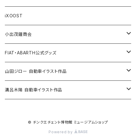
Others / その他
Belt / ベルト
Bicycle accessories / 自転車関連
Race/レース
Emblem/エンブレム
Bag / バッグ
iXOOST
Handkerchief / ハンカチ
Pen / ペン
Others / その他
Goods／グッズ
Tshirt / Tシャツ
小出茂鐘商会
Cap / キャップ
Illustration / イラスト
Miniature Car／ミニカー
Pouch / ポーチ
イラストスタンド
FIAT・ABARTH公式グッズ
小出茂鐘商会
Others / その他
Doll / ドール
Wear／ウェア
Steel badge / 缶バッジ
Wallet / 財布
山田ジロー 自動車イラスト作品
イラストスタンド
Accessories / アクセサリー
Auto parts / カーパーツ
ABARTH CLUB MCRT
Bag / バッグ
A3・A2サイズ
溝呂木陽 自動車イラスト作品
Race parts
Sticker / ステッカー
ALFA ROMEO
Feuer Wear / フォイヤーウェア
SHINNKAI Goods / 眞貝選手応援グッズ
Lunch box / ランチボックス
A4・A3サイズ
© チンクエチェント博物館 ミュージアムショップ
Accessories
Apparel / アパレル
ALPINE
Accessories / アクセサリー
Steel badge / 缶バッジ
FIAT500
iXOOST
FIAT500-CLUB ITALIA / クラブグッズ
Bottle / ボトル
Powered by