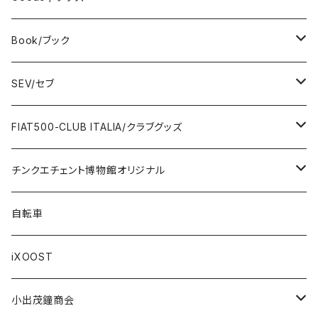
DeAGOSTINI
Bag / バッグ
Sticker / ステッカー
Book/ブック
Giannini
Towel / タオル
Badge / バッジ
ABARTH/アバルト
SEV/セブ
FERRARI
Wallet / 財布
Lunch box / ランチボックス
KOIDESHIGEKANESHOUKAI/小出茂鐘商会
Automobile/自動車
FIAT500-CLUB ITALIA/クラブグッズ
LANCIA
Key Case / キーケース
Flag / フラッグ
FIAT500/フィアット500
Health/健康
Bag/バッグ
チンクエチェント博物館オリジナル
AUTOBIANCHI
Key Ring / キーリング
Ornament / 置物
FIAT/フィアット
Sticker/ステッカー
Sticker / ステッカー
自転車
Others / その他
Belt / ベルト
Bicycle accessories / 自転車関連
Race/レース
Emblem/エンブレム
Bag / バッグ
iXOOST
Handkerchief / ハンカチ
Pen / ペン
Others / その他
Goods／グッズ
Tshirt / Tシャツ
小出茂鐘商会