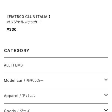
【FIAT500 CLUB ITALIA 】
オリジナルステッカー
¥330
CATEGORY
ALL ITEMS
Model car / モデルカー
FIAT
Apparel / アパレル
ABARTH
Wear / ウエア
Goods / グッズ