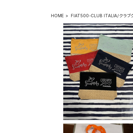
HOME
FIAT500-CLUB ITALIA/クラ
【FIAT500 CLUB ITALIA 】I LOVE 
ER ポーチ
¥2,480