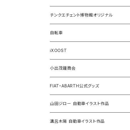
LANCIA
Key Case / キーケース
Flag / フラッグ
FIAT500/フィアット500
Health/健康
Bag/バッグ
チンクエチェント博物館オリジナル
AUTOBIANCHI
Key Ring / キーリング
Ornament / 置物
FIAT/フィアット
Sticker/ステッカー
Sticker / ステッカー
自転車
Others / その他
Belt / ベルト
Bicycle accessories / 自転車関連
Race/レース
Emblem/エンブレム
Bag / バッグ
iXOOST
Handkerchief / ハンカチ
Pen / ペン
Others / その他
Goods／グッズ
Tshirt / Tシャツ
小出茂鐘商会
Cap / キャップ
Illustration / イラスト
Miniature Car／ミニカー
Pouch / ポーチ
イラストスタンド
FIAT・ABARTH公式グッズ
小出茂鐘商会
Others / その他
Doll / ドール
Wear／ウェア
Steel badge / 缶バッジ
Wallet / 財布
山田ジロー 自動車イラスト作品
イラストスタンド
Accessories / アクセサリー
Auto parts / カーパーツ
ABARTH CLUB MCRT
Bag / バッグ
A3・A2サイズ
溝呂木陽 自動車イラスト作品