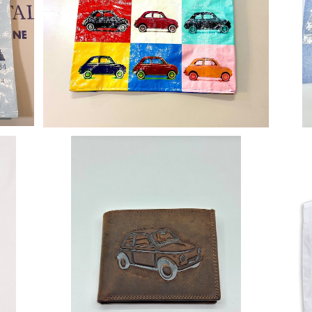
2019
FIAT500 CLUB ITALIA エコバッグ （マル
【FI
チカラー）
¥1,540
SOLD OUT
リント
【FIAT500 CLUB ITALIA】レザーウォレット
¥8,360