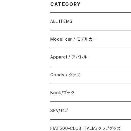
CATEGORY
ALL ITEMS
Model car / モデルカー
FIAT
Apparel / アパレル
ABARTH
Wear / ウエア
Goods / グッズ
DeAGOSTINI
Bag / バッグ
Sticker / ステッカー
Book/ブック
Giannini
Towel / タオル
Badge / バッジ
ABARTH/アバルト
SEV/セブ
FERRARI
Wallet / 財布
Lunch box / ランチボックス
KOIDESHIGEKANESHOUKAI/小出茂鐘
Automobile/自動車
FIAT500-CLUB ITALIA/クラブグッズ