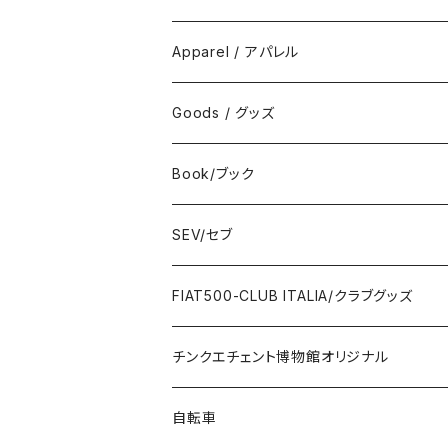
FIAT
Apparel / アパレル
ABARTH
Wear / ウエア
Goods / グッズ
DeAGOSTINI
Bag / バッグ
Sticker / ステッカー
Book/ブック
Giannini
Towel / タオル
Badge / バッジ
ABARTH/アバルト
SEV/セブ
FERRARI
Wallet / 財布
Lunch box / ランチボックス
KOIDESHIGEKANESHOUKAI/小出茂鐘
Automobile/自動車
FIAT500-CLUB ITALIA/クラブグッズ
LANCIA
Key Case / キーケース
Flag / フラッグ
FIAT500/フィアット500
Health/健康
Bag/バッグ
チンクエチェント博物館オリジナル
AUTOBIANCHI
Key Ring / キーリング
Ornament / 置物
FIAT/フィアット
Sticker/ステッカー
Sticker / ステッカー
自転車