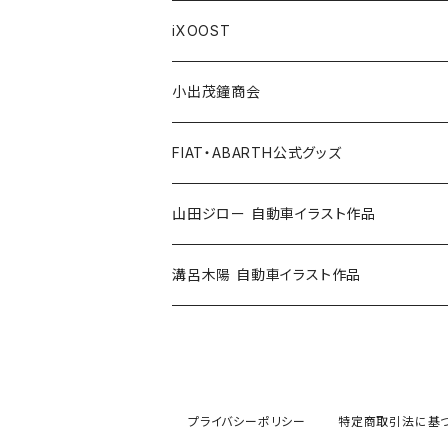
Others / その他
Belt / ベルト
Bicycle accessories / 自転車関連
Race/レース
Emblem/エンブレム
Bag / バッグ
iXOOST
Handkerchief / ハンカチ
Pen / ペン
Others / その他
Goods／グッズ
Tshirt / Tシャツ
小出茂鐘商会
Cap / キャップ
Illustration / イラスト
Miniature Car／ミニカー
Pouch / ポーチ
イラストスタンド
FIAT・ABARTH公式グッズ
小出茂鐘商会
Others / その他
Doll / ドール
Wear／ウェア
Steel badge / 缶バッジ
Wallet / 財布
山田ジロー 自動車イラスト作品
イラストスタンド
Accessories / アクセサリー
Auto parts / カーパーツ
ABARTH CLUB MCRT
Bag / バッグ
A3・A2サイズ
溝呂木陽 自動車イラスト作品
Race parts
Sticker / ステッカー
ALFA ROMEO
Feuer Wear / フォイヤーウェア
SHINNKAI Goods / 眞貝選手応援グッズ
Lunch box / ランチボックス
A4・A3サイズ
Accessories
Apparel / アパレル
ALPINE
Accessories / アクセサリー
Steel badge / 缶バッジ
FIAT500
iXOOST
FIAT500-CLUB ITALIA / クラブグッズ
Bottle / ボトル
プライバシーポリシー
特定商取引法に基
Tire
Bag / バッグ
AUTOBIANCHI