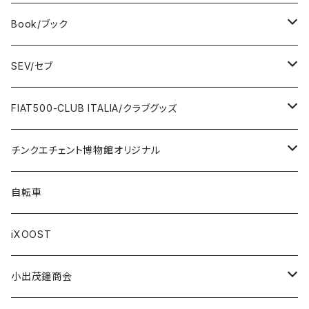
DeAGOSTINI
Bag / バッグ
Sticker / ステッカー
Book/ブック
Giannini
Towel / タオル
Badge / バッジ
ABARTH/アバルト
SEV/セブ
FERRARI
Wallet / 財布
Lunch box / ランチボックス
KOIDESHIGEKANESHOUKAI/小出茂鐘商会
Automobile/自動車
FIAT500-CLUB ITALIA/クラブグッズ
LANCIA
Key Case / キーケース
Flag / フラッグ
FIAT500/フィアット500
Health/健康
Bag/バッグ
チンクエチェント博物館オリジナル
AUTOBIANCHI
Key Ring / キーリング
Ornament / 置物
FIAT/フィアット
Sticker/ステッカー
Sticker / ステッカー
自転車
Others / その他
Belt / ベルト
Bicycle accessories / 自転車関連
Race/レース
Emblem/エンブレム
Bag / バッグ
iXOOST
Handkerchief / ハンカチ
Pen / ペン
Others / その他
Goods／グッズ
Tshirt / Tシャツ
小出茂鐘商会