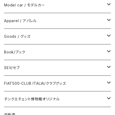
Model car / モデルカー
FIAT
Apparel / アパレル
ABARTH
Wear / ウエア
Goods / グッズ
DeAGOSTINI
Bag / バッグ
Sticker / ステッカー
Book/ブック
Giannini
Towel / タオル
Badge / バッジ
ABARTH/アバルト
SEV/セブ
FERRARI
Wallet / 財布
Lunch box / ランチボックス
KOIDESHIGEKANESHOUKAI/小出茂鐘商会
Automobile/自動車
FIAT500-CLUB ITALIA/クラブグッズ
LANCIA
Key Case / キーケース
Flag / フラッグ
FIAT500/フィアット500
Health/健康
Bag/バッグ
チンクエチェント博物館オリジナル
AUTOBIANCHI
Key Ring / キーリング
Ornament / 置物
FIAT/フィアット
Sticker/ステッカー
Sticker / ステッカー
自転車