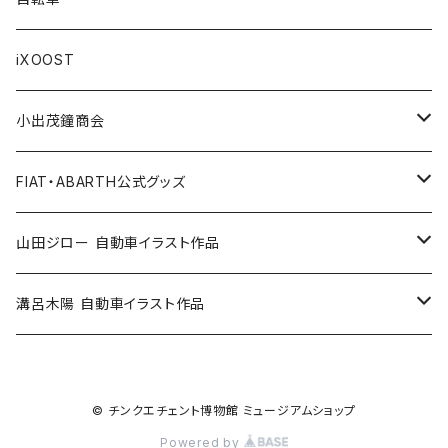
Others / その他
Belt / ベルト
Bicycle accessories / 自転車関連
Race/レース
Emblem/エンブレム
Bag / バッグ
iXOOST
Handkerchief / ハンカチ
Pen / ペン
Others / その他
Goods／グッズ
Tshirt / Tシャツ
小出茂鐘商会
Cap / キャップ
Illustration / イラスト
Miniature Car／ミニカー
Pouch / ポーチ
イラストスタンド
FIAT・ABARTH公式グッズ
小出茂鐘商会
Others / その他
Doll / ドール
Wear／ウェア
Steel badge / 缶バッジ
Wallet / 財布
山田ジロー 自動車イラスト作品
イラストスタンド
Accessories / アクセサリー
Auto parts / カーパーツ
ABARTH CLUB MCRT
Bag / バッグ
A3・A2サイズ
溝呂木陽 自動車イラスト作品
Race parts
Sticker / ステッカー
ALFA ROMEO
Feuer Wear / フォイヤーウェア
SHINNKAI Goods / 眞貝選手応援グッズ
Lunch box / ランチボックス
A4・A3サイズ
© チンクエチェント博物館 ミュージアムショップ
Accessories
Apparel / アパレル
ALPINE
Accessories / アクセサリー
Steel badge / 缶バッジ
FIAT500
iXOOST
FIAT500-CLUB ITALIA / クラブグッズ
Bottle / ボトル
Powered by