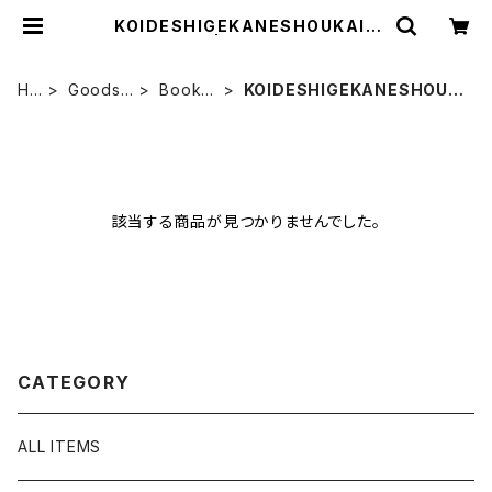
KOIDESHIGEKANESHOUKAI /
小出茂鐘商会 | チンクエチェント博物
館 ミュージアムショップ
HO
Goods /
Book /
KOIDESHIGEKANESHOUK
ME
グッズ
ブック
AI / 小出茂鐘商会
該当する商品が見つかりませんでした。
CATEGORY
ALL ITEMS