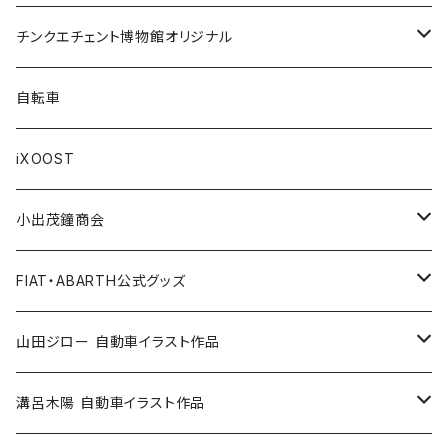
LANCIA
Key Case / キーケース
Flag / フラッグ
FIAT500/フィアット500
Health/健康
Bag/バッグ
チンクエチェント博物館オリジナル
AUTOBIANCHI
Key Ring / キーリング
Ornament / 置物
FIAT/フィアット
Sticker/ステッカー
Sticker / ステッカー
自転車
Others / その他
Belt / ベルト
Bicycle accessories / 自転車関連
Race/レース
Emblem/エンブレム
Bag / バッグ
iXOOST
Handkerchief / ハンカチ
Pen / ペン
Others / その他
Goods／グッズ
Tshirt / Tシャツ
小出茂鐘商会
Cap / キャップ
Illustration / イラスト
Miniature Car／ミニカー
Pouch / ポーチ
イラストスタンド
FIAT・ABARTH公式グッズ
小出茂鐘商会
Others / その他
Doll / ドール
Wear／ウェア
Steel badge / 缶バッジ
Wallet / 財布
山田ジロー 自動車イラスト作品
イラストスタンド
Accessories / アクセサリー
Auto parts / カーパーツ
ABARTH CLUB MCRT
Bag / バッグ
A3・A2サイズ
溝呂木陽 自動車イラスト作品