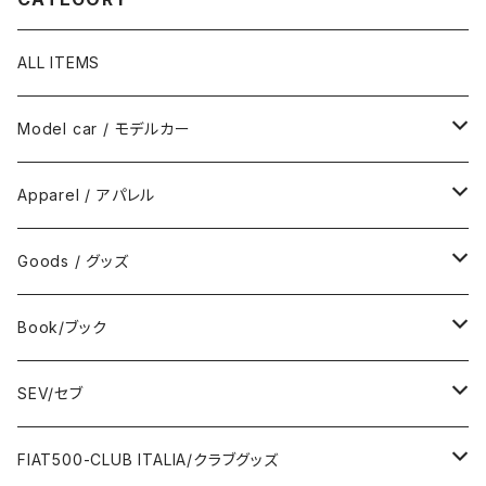
ALL ITEMS
Model car / モデルカー
FIAT
Apparel / アパレル
ABARTH
Wear / ウエア
Goods / グッズ
DeAGOSTINI
Bag / バッグ
Sticker / ステッカー
Book/ブック
Giannini
Towel / タオル
Badge / バッジ
ABARTH/アバルト
SEV/セブ
FERRARI
Wallet / 財布
Lunch box / ランチボックス
KOIDESHIGEKANESHOUKAI/小出茂鐘商会
Automobile/自動車
FIAT500-CLUB ITALIA/クラブグッズ