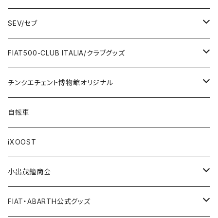
Giannini
Towel / タオル
Badge / バッジ
ABARTH/アバルト
SEV/セブ
FERRARI
Wallet / 財布
Lunch box / ランチボックス
KOIDESHIGEKANESHOUKAI/小出茂鐘商会
Automobile/自動車
FIAT500-CLUB ITALIA/クラブグッズ
LANCIA
Key Case / キーケース
Flag / フラッグ
FIAT500/フィアット500
Health/健康
Bag/バッグ
チンクエチェント博物館オリジナル
AUTOBIANCHI
Key Ring / キーリング
Ornament / 置物
FIAT/フィアット
Sticker/ステッカー
Sticker / ステッカー
自転車
Others / その他
Belt / ベルト
Bicycle accessories / 自転車関連
Race/レース
Emblem/エンブレム
Bag / バッグ
iXOOST
Handkerchief / ハンカチ
Pen / ペン
Others / その他
Goods／グッズ
Tshirt / Tシャツ
小出茂鐘商会
Cap / キャップ
Illustration / イラスト
Miniature Car／ミニカー
Pouch / ポーチ
イラストスタンド
FIAT・ABARTH公式グッズ