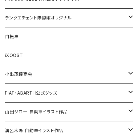
LANCIA
Key Case / キーケース
Flag / フラッグ
FIAT500/フィアット500
Health/健康
Bag/バッグ
チンクエチェント博物館オリジナル
AUTOBIANCHI
Key Ring / キーリング
Ornament / 置物
FIAT/フィアット
Sticker/ステッカー
Sticker / ステッカー
自転車
Others / その他
Belt / ベルト
Bicycle accessories / 自転車関連
Race/レース
Emblem/エンブレム
Bag / バッグ
iXOOST
Handkerchief / ハンカチ
Pen / ペン
Others / その他
Goods／グッズ
Tshirt / Tシャツ
小出茂鐘商会
Cap / キャップ
Illustration / イラスト
Miniature Car／ミニカー
Pouch / ポーチ
イラストスタンド
FIAT・ABARTH公式グッズ
小出茂鐘商会
Others / その他
Doll / ドール
Wear／ウェア
Steel badge / 缶バッジ
Wallet / 財布
山田ジロー 自動車イラスト作品
イラストスタンド
Accessories / アクセサリー
Auto parts / カーパーツ
ABARTH CLUB MCRT
Bag / バッグ
A3・A2サイズ
溝呂木陽 自動車イラスト作品