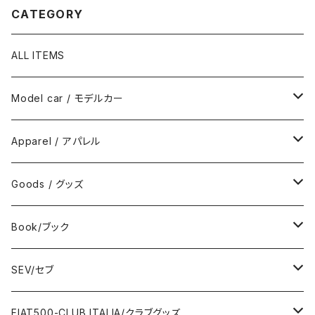
CATEGORY
ALL ITEMS
Model car / モデルカー
FIAT
Apparel / アパレル
ABARTH
Wear / ウエア
Goods / グッズ
DeAGOSTINI
Bag / バッグ
Sticker / ステッカー
Book/ブック
Giannini
Towel / タオル
Badge / バッジ
ABARTH/アバルト
SEV/セブ
FERRARI
Wallet / 財布
Lunch box / ランチボックス
KOIDESHIGEKANESHOUKAI/小出茂鐘商会
Automobile/自動車
FIAT500-CLUB ITALIA/クラブグッズ