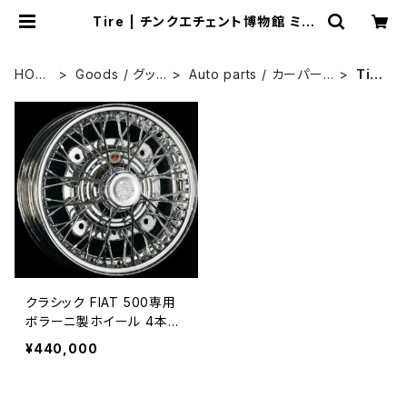
Tire | チンクエチェント博物館 ミュ
ージアムショップ
HOM
Goods / グッ
Auto parts / カーパー
Tir
E
ズ
ツ
e
クラシック FIAT 500専用
ボラーニ製ホイール 4本セ
ット
¥440,000