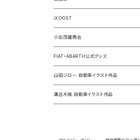
Others / その他
Belt / ベルト
Bicycle accessories / 自転車関連
Race/レース
Emblem/エンブレム
Bag / バッグ
iXOOST
Handkerchief / ハンカチ
Pen / ペン
Others / その他
Goods／グッズ
Tshirt / Tシャツ
小出茂鐘商会
Cap / キャップ
Illustration / イラスト
Miniature Car／ミニカー
Pouch / ポーチ
イラストスタンド
FIAT・ABARTH公式グッズ
小出茂鐘商会
Others / その他
Doll / ドール
Wear／ウェア
Steel badge / 缶バッジ
Wallet / 財布
山田ジロー 自動車イラスト作品
イラストスタンド
Accessories / アクセサリー
Auto parts / カーパーツ
ABARTH CLUB MCRT
Bag / バッグ
A3・A2サイズ
溝呂木陽 自動車イラスト作品
Race parts
Sticker / ステッカー
ALFA ROMEO
Feuer Wear / フォイヤーウェア
SHINNKAI Goods / 眞貝選手応援グッズ
Lunch box / ランチボックス
A4・A3サイズ
Accessories
Apparel / アパレル
ALPINE
Accessories / アクセサリー
Steel badge / 缶バッジ
FIAT500
iXOOST
FIAT500-CLUB ITALIA / クラブグッズ
Bottle / ボトル