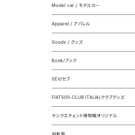
Model car / モデルカー
FIAT
Apparel / アパレル
ABARTH
Wear / ウエア
Goods / グッズ
DeAGOSTINI
Bag / バッグ
Sticker / ステッカー
Book/ブック
Giannini
Towel / タオル
Badge / バッジ
ABARTH/アバルト
SEV/セブ
FERRARI
Wallet / 財布
Lunch box / ランチボックス
KOIDESHIGEKANESHOUKAI/小出茂鐘
Automobile/自動車
FIAT500-CLUB ITALIA/クラブグッズ
LANCIA
Key Case / キーケース
Flag / フラッグ
FIAT500/フィアット500
Health/健康
Bag/バッグ
チンクエチェント博物館オリジナル
AUTOBIANCHI
Key Ring / キーリング
Ornament / 置物
FIAT/フィアット
Sticker/ステッカー
Sticker / ステッカー
自転車