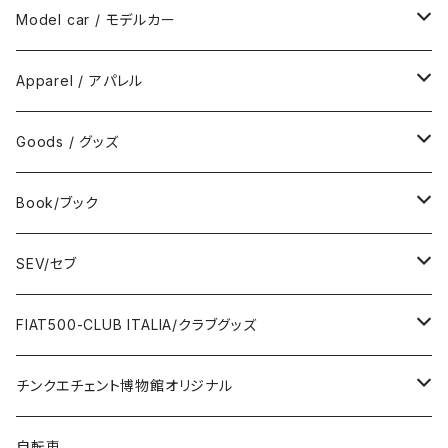
Model car / モデルカー
FIAT
Apparel / アパレル
ABARTH
Wear / ウエア
Goods / グッズ
DeAGOSTINI
Bag / バッグ
Sticker / ステッカー
Book/ブック
Giannini
Towel / タオル
Badge / バッジ
ABARTH/アバルト
SEV/セブ
FERRARI
Wallet / 財布
Lunch box / ランチボックス
KOIDESHIGEKANESHOUKAI/小出茂鐘商会
Automobile/自動車
FIAT500-CLUB ITALIA/クラブグッズ
LANCIA
Key Case / キーケース
Flag / フラッグ
FIAT500/フィアット500
Health/健康
Bag/バッグ
チンクエチェント博物館オリジナル
AUTOBIANCHI
Key Ring / キーリング
Ornament / 置物
FIAT/フィアット
Sticker/ステッカー
Sticker / ステッカー
自転車