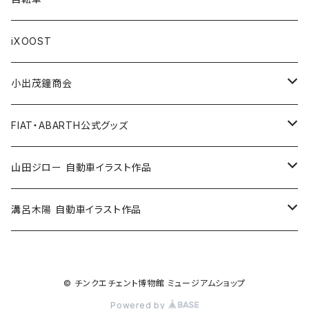
Others / その他
Belt / ベルト
Bicycle accessories / 自転車関連
Race/レース
Emblem/エンブレム
Bag / バッグ
iXOOST
Handkerchief / ハンカチ
Pen / ペン
Others / その他
Goods／グッズ
Tshirt / Tシャツ
小出茂鐘商会
Cap / キャップ
Illustration / イラスト
Miniature Car／ミニカー
Pouch / ポーチ
イラストスタンド
FIAT・ABARTH公式グッズ
小出茂鐘商会
Others / その他
Doll / ドール
Wear／ウェア
Steel badge / 缶バッジ
Wallet / 財布
山田ジロー 自動車イラスト作品
イラストスタンド
Accessories / アクセサリー
Auto parts / カーパーツ
ABARTH CLUB MCRT
Bag / バッグ
A3・A2サイズ
溝呂木陽 自動車イラスト作品
Race parts
Sticker / ステッカー
ALFA ROMEO
Feuer Wear / フォイヤーウェア
SHINNKAI Goods / 眞貝選手応援グッズ
Lunch box / ランチボックス
A4・A3サイズ
© チンクエチェント博物館 ミュージアムショップ
Accessories
Apparel / アパレル
ALPINE
Accessories / アクセサリー
Steel badge / 缶バッジ
FIAT500
iXOOST
FIAT500-CLUB ITALIA / クラブグッズ
Bottle / ボトル
Powered by