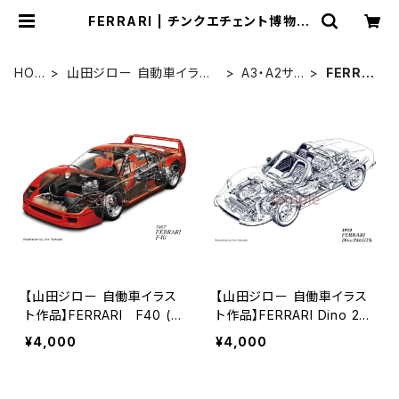
FERRARI | チンクエチェント博物館
ミュージアムショップ
HOM
山田ジロー 自動車イラス
A3・A2サ
FERRA
E
ト作品
イズ
RI
【山田ジロー 自働車イラス
【山田ジロー 自働車イラス
ト作品】FERRARI F40 (1
ト作品】FERRARI Dino 24
987)《A3/A2サイズ》
6GTS (1973)《A3/A2サイ
¥4,000
¥4,000
ズ》