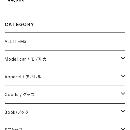
CATEGORY
ALL ITEMS
Model car / モデルカー
FIAT
Apparel / アパレル
ABARTH
Wear / ウエア
Goods / グッズ
DeAGOSTINI
Bag / バッグ
Sticker / ステッカー
Book/ブック
Giannini
Towel / タオル
Badge / バッジ
ABARTH/アバルト
SEV/セブ