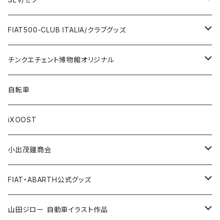
FERRARI
Wallet / 財布
Lunch box / ランチボックス
KOIDESHIGEKANESHOUKAI/小出茂鐘商会
Automobile/自動車
FIAT500-CLUB ITALIA/クラブグッズ
LANCIA
Key Case / キーケース
Flag / フラッグ
FIAT500/フィアット500
Health/健康
Bag/バッグ
チンクエチェント博物館オリジナル
AUTOBIANCHI
Key Ring / キーリング
Ornament / 置物
FIAT/フィアット
Sticker/ステッカー
Sticker / ステッカー
自転車
Others / その他
Belt / ベルト
Bicycle accessories / 自転車関連
Race/レース
Emblem/エンブレム
Bag / バッグ
iXOOST
Handkerchief / ハンカチ
Pen / ペン
Others / その他
Goods／グッズ
Tshirt / Tシャツ
小出茂鐘商会
Cap / キャップ
Illustration / イラスト
Miniature Car／ミニカー
Pouch / ポーチ
イラストスタンド
FIAT・ABARTH公式グッズ
小出茂鐘商会
Others / その他
Doll / ドール
Wear／ウェア
Steel badge / 缶バッジ
Wallet / 財布
山田ジロー 自動車イラスト作品