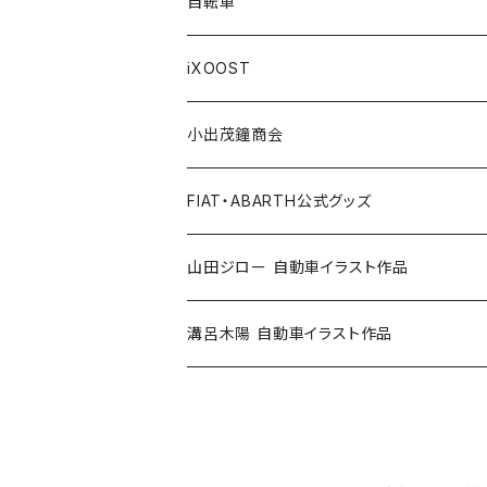
AUTOBIANCHI
Key Ring / キーリング
Ornament / 置物
FIAT/フィアット
Sticker/ステッカー
Sticker / ステッカー
自転車
Others / その他
Belt / ベルト
Bicycle accessories / 自転車関連
Race/レース
Emblem/エンブレム
Bag / バッグ
iXOOST
Handkerchief / ハンカチ
Pen / ペン
Others / その他
Goods／グッズ
Tshirt / Tシャツ
小出茂鐘商会
Cap / キャップ
Illustration / イラスト
Miniature Car／ミニカー
Pouch / ポーチ
イラストスタンド
FIAT・ABARTH公式グッズ
小出茂鐘商会
Others / その他
Doll / ドール
Wear／ウェア
Steel badge / 缶バッジ
Wallet / 財布
山田ジロー 自動車イラスト作品
イラストスタンド
Accessories / アクセサリー
Auto parts / カーパーツ
ABARTH CLUB MCRT
Bag / バッグ
A3・A2サイズ
溝呂木陽 自動車イラスト作品
Race parts
Sticker / ステッカー
ALFA ROMEO
Feuer Wear / フォイヤーウェア
SHINNKAI Goods / 眞貝選手応援グッズ
Lunch box / ランチボックス
A4・A3サイズ
Accessories
Apparel / アパレル
ALPINE
Accessories / アクセサリー
Steel badge / 缶バッジ
FIAT500
iXOOST
FIAT500-CLUB ITALIA / クラブグッズ
Bottle / ボトル