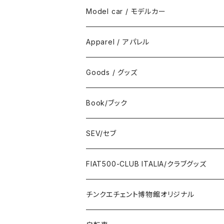
Model car / モデルカー
FIAT
Apparel / アパレル
ABARTH
Wear / ウエア
Goods / グッズ
DeAGOSTINI
Bag / バッグ
Sticker / ステッカー
Book/ブック
Giannini
Towel / タオル
Badge / バッジ
ABARTH/アバルト
SEV/セブ
FERRARI
Wallet / 財布
Lunch box / ランチボックス
KOIDESHIGEKANESHOUKAI/小出茂鐘
Automobile/自動車
FIAT500-CLUB ITALIA/クラブグッズ
LANCIA
Key Case / キーケース
Flag / フラッグ
FIAT500/フィアット500
Health/健康
Bag/バッグ
チンクエチェント博物館オリジナル