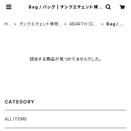
Bag / バッグ | チンクエチェント博物
館 ミュージアムショップ
HO
チンクエチェント博物
ABARTH CLU
Bag / バ
ME
館オリジナル
B MCRT
ッグ
該当する商品が見つかりませんでした。
CATEGORY
ALL ITEMS