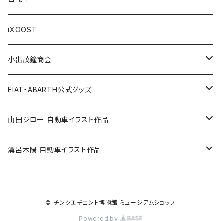
Others / その他
Belt / ベルト
Bicycle accessories / 自転車関連
Race/レース
Emblem/エンブレム
Bag / バッグ
iXOOST
Handkerchief / ハンカチ
Pen / ペン
Others / その他
Goods／グッズ
Tshirt / Tシャツ
小出茂鐘商会
Cap / キャップ
Illustration / イラスト
Miniature Car／ミニカー
Pouch / ポーチ
イラストスタンド
FIAT・ABARTH公式グッズ
小出茂鐘商会
Others / その他
Doll / ドール
Wear／ウェア
Steel badge / 缶バッジ
Wallet / 財布
山田ジロー 自動車イラスト作品
イラストスタンド
Accessories / アクセサリー
Auto parts / カーパーツ
ABARTH CLUB MCRT
Bag / バッグ
A3・A2サイズ
溝呂木陽 自動車イラスト作品
Race parts
Sticker / ステッカー
ALFA ROMEO
Feuer Wear / フォイヤーウェア
SHINNKAI Goods / 眞貝選手応援グッズ
Lunch box / ランチボックス
A4・A3サイズ
© チンクエチェント博物館 ミュージアムショップ
Accessories
Apparel / アパレル
ALPINE
Accessories / アクセサリー
Steel badge / 缶バッジ
FIAT500
iXOOST
FIAT500-CLUB ITALIA / クラブグッズ
Bottle / ボトル
Powered by