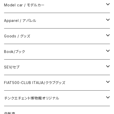
Model car / モデルカー
FIAT
Apparel / アパレル
ABARTH
Wear / ウエア
Goods / グッズ
DeAGOSTINI
Bag / バッグ
Sticker / ステッカー
Book/ブック
Giannini
Towel / タオル
Badge / バッジ
ABARTH/アバルト
SEV/セブ
FERRARI
Wallet / 財布
Lunch box / ランチボックス
KOIDESHIGEKANESHOUKAI/小出茂鐘商会
Automobile/自動車
FIAT500-CLUB ITALIA/クラブグッズ
LANCIA
Key Case / キーケース
Flag / フラッグ
FIAT500/フィアット500
Health/健康
Bag/バッグ
チンクエチェント博物館オリジナル
AUTOBIANCHI
Key Ring / キーリング
Ornament / 置物
FIAT/フィアット
Sticker/ステッカー
Sticker / ステッカー
自転車