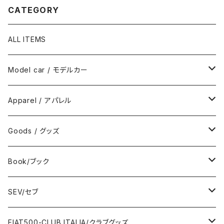
CATEGORY
ALL ITEMS
Model car / モデルカー
FIAT
Apparel / アパレル
ABARTH
Wear / ウエア
Goods / グッズ
DeAGOSTINI
Bag / バッグ
Sticker / ステッカー
Book/ブック
Giannini
Towel / タオル
Badge / バッジ
ABARTH/アバルト
SEV/セブ
FERRARI
Wallet / 財布
Lunch box / ランチボックス
KOIDESHIGEKANESHOUKAI/小出茂鐘商会
Automobile/自動車
FIAT500-CLUB ITALIA/クラブグッズ