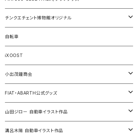
LANCIA
Key Case / キーケース
Flag / フラッグ
FIAT500/フィアット500
Health/健康
Bag/バッグ
チンクエチェント博物館オリジナル
AUTOBIANCHI
Key Ring / キーリング
Ornament / 置物
FIAT/フィアット
Sticker/ステッカー
Sticker / ステッカー
自転車
Others / その他
Belt / ベルト
Bicycle accessories / 自転車関連
Race/レース
Emblem/エンブレム
Bag / バッグ
iXOOST
Handkerchief / ハンカチ
Pen / ペン
Others / その他
Goods／グッズ
Tshirt / Tシャツ
小出茂鐘商会
Cap / キャップ
Illustration / イラスト
Miniature Car／ミニカー
Pouch / ポーチ
イラストスタンド
FIAT・ABARTH公式グッズ
小出茂鐘商会
Others / その他
Doll / ドール
Wear／ウェア
Steel badge / 缶バッジ
Wallet / 財布
山田ジロー 自動車イラスト作品
イラストスタンド
Accessories / アクセサリー
Auto parts / カーパーツ
ABARTH CLUB MCRT
Bag / バッグ
A3・A2サイズ
溝呂木陽 自動車イラスト作品