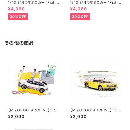
1/43 ジオラマミニカー "Fiat N
1/43 ジオラマミニカー "Fiat 5
uova 500 Sport"
00 MyCar Francis Lombard
¥4,060
¥4,060
i"
30%OFF
30%OFF
その他の商品
【MIZOROGI ARCHIVE】CRX
【MIZOROGI ARCHIVE】HON
《A4/A3サイズ》
DA S800 aT MONTLHÉRY.
¥2,000
¥2,000
《A4/A3サイズ》