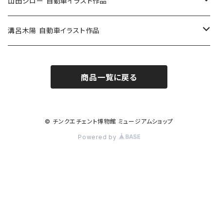
Others / その他
Doll / ドール
Wear／ウェア
Steel badge / 缶バッジ
Wallet / 財布
山田ジロー 自動車イラスト作品
イラストスタンド
Accessories / アクセサリー
Auto parts / カーパーツ
ABARTH CLUB MCRT
Bag / バッグ
A3・A2サイズ
溝呂木陽 自動車イラスト作品
Race parts
Sticker / ステッカー
ALFA ROMEO
Feuer Wear / フォイヤーウェア
SHINNKAI Goods / 眞貝選手応援グッズ
Lunch box / ランチボックス
A4・A3サイズ
商品一覧に戻る
Accessories
Apparel / アパレル
ALPINE
Accessories / アクセサリー
Steel badge / 缶バッジ
FIAT500
iXOOST
FIAT500-CLUB ITALIA / クラブグッズ
Bottle / ボトル
Tire
Bag / バッグ
AUTOBIANCHI
Sticker / ステッカー
イタリア車
Bag / バッグ
Book / ブック
Others / その他
Others / その他
© チンクエチェント博物館 ミュージアムショップ
Powered by
Classic
BERTONE
Model Car / モデルカー
イギリス車
Sticker / ステッカー
FIAT / フィアット
SEV / セブ
Wear / ウェア
BENETTON
ドイツ車
Emblem / エンブレム
ABARTH / アバルト
Automobile / 自動車
Bottle / ボトル
Accessories / アクセサリー
BMW
フランス車
Goods / グッズ
Race / レース
Health / 健康
Others / その他
Key Ring / キーリング