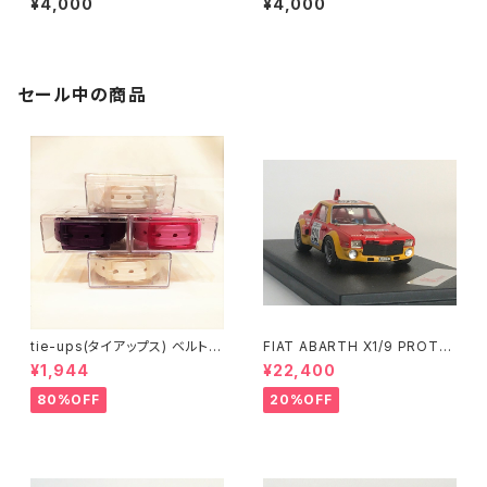
¥4,000
¥4,000
《A3/A2サイズ》
《A3/A2サイズ》
セール中の商品
tie-ups(タイアップス) ベルト
FIAT ABARTH X1/9 PROTO
【税込価格】【Outlet】【made i
TIPO
¥1,944
¥22,400
n Italy】
80%OFF
20%OFF