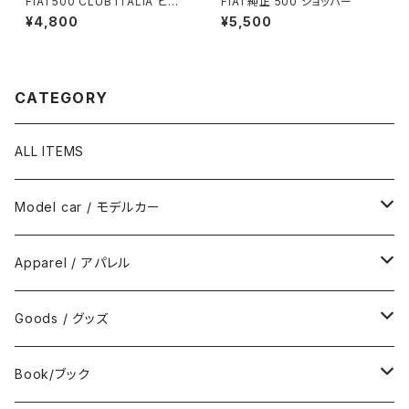
FIAT500 CLUB ITALIA ビー
FIAT純正 500 ショッパー
チタオル （チンクエチェント）
¥4,800
¥5,500
CATEGORY
ALL ITEMS
Model car / モデルカー
FIAT
Apparel / アパレル
ABARTH
Wear / ウエア
Goods / グッズ
DeAGOSTINI
Bag / バッグ
Sticker / ステッカー
Book/ブック