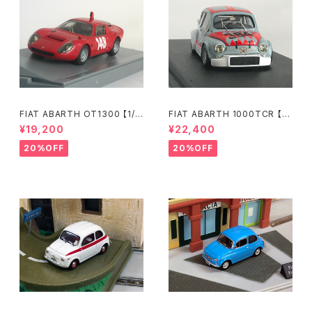
FIAT ABARTH OT1300 【1/4
FIAT ABARTH 1000TCR 【1/
3】
43】
¥19,200
¥22,400
20%OFF
20%OFF