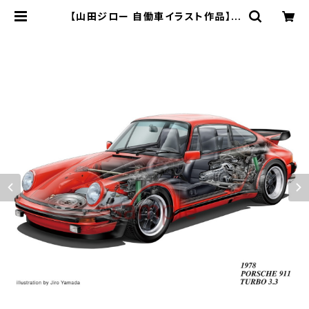
【山田ジロー 自働車イラスト作品】P
ORSCHE 911 TURBO 3.3 (1978)
《A3/A2サイズ》 | チンクエチェント
博物館 ミュージアムショップ