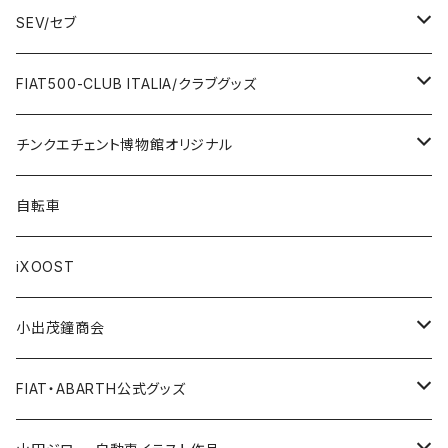
Giannini
Towel / タオル
Badge / バッジ
ABARTH/アバルト
SEV/セブ
FERRARI
Wallet / 財布
Lunch box / ランチボックス
KOIDESHIGEKANESHOUKAI/小出茂鐘商会
Automobile/自動車
FIAT500-CLUB ITALIA/クラブグッズ
LANCIA
Key Case / キーケース
Flag / フラッグ
FIAT500/フィアット500
Health/健康
Bag/バッグ
チンクエチェント博物館オリジナル
AUTOBIANCHI
Key Ring / キーリング
Ornament / 置物
FIAT/フィアット
Sticker/ステッカー
Sticker / ステッカー
自転車
Others / その他
Belt / ベルト
Bicycle accessories / 自転車関連
Race/レース
Emblem/エンブレム
Bag / バッグ
iXOOST
Handkerchief / ハンカチ
Pen / ペン
Others / その他
Goods／グッズ
Tshirt / Tシャツ
小出茂鐘商会
Cap / キャップ
Illustration / イラスト
Miniature Car／ミニカー
Pouch / ポーチ
イラストスタンド
FIAT・ABARTH公式グッズ
小出茂鐘商会